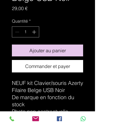
Prix
29,00 €
Quantité
*
Ajouter au panier
Commander et payer
NEUF kit Clavier/souris Azerty
Filaire Belge USB Noir
De marque en fonction du
stock
Photo non contractuelle