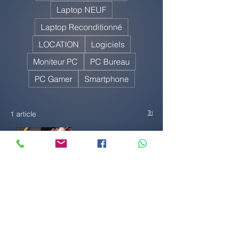
Laptop NEUF
Laptop Reconditionné
LOCATION
Logiciels
Moniteur PC
PC Bureau
PC Gamer
Smartphone
Tri
1 article
Entretien/Mainten
ance
PC/Macbook +