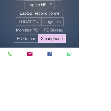
Laptop NEUF
Laptop Reconditionné
LOCATION
Logiciels
Moniteur PC
PC Bureau
PC Gamer
Smartphone
0 article
Aucun article ici pour le
moment
En attendant, vous pouvez choisir