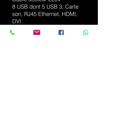
8 USB dont 5 USB 3, Carte
son, RJ45 Ethernet, HDMI,
DVI
Logiciels compris installés :
Microsoft 365 gratuit, Adobe
Reader, Google Chrome,
Microsoft Edge, Teams, VLC+
Libre Office),...
100% assemblé HPS
Informatique
Garantie 2ans
Options :
SSD supplémentaire 1To +
100€ installé
Combo lecteur/graveur