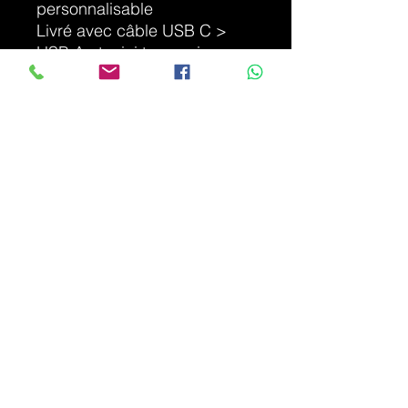
personnalisable
Livré avec câble USB C >
USB A et mini tournevis
Ouverture facile si vous
souhaitez remplacer le SSD
par un plus grand stockage
DÉTAILS D'ARTICLE
Article Neuf - garantie légale
INFO DE LIVRAISON
Condition de livraison. BPOST ou
Mondial Relay
info.hps.informatique@gmail.com