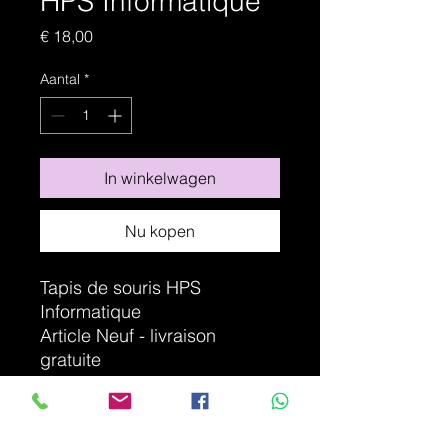
HPS Informatique
Prijs
€ 18,00
Aantal
*
In winkelwagen
Nu kopen
Tapis de souris HPS
Informatique
Article Neuf - livraison
gratuite
Contactez-nous si vous
désirez aussi votre tapis de