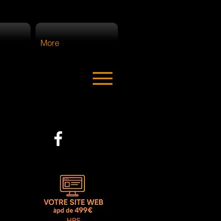
More
ter