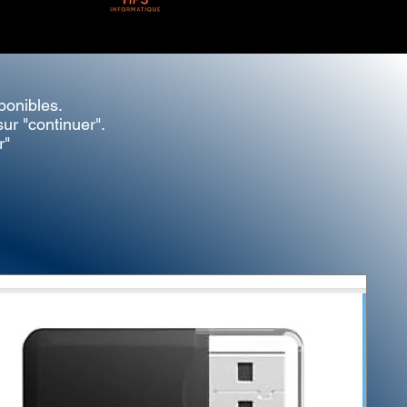
ponibles.
ur "continuer".
r"