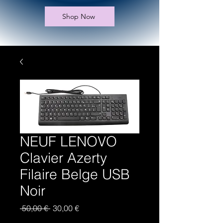
Shop Now
NEUF LENOVO
Clavier Azerty
Filaire Belge USB
Noir
Prix
Prix
 50,00 € 
30,00 €
original
promotionnel