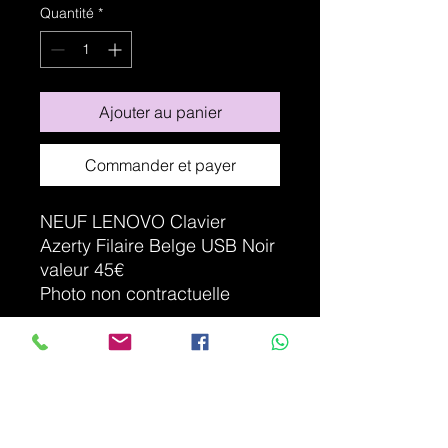
Quantité
*
Ajouter au panier
Commander et payer
NEUF LENOVO Clavier
Azerty Filaire Belge USB Noir
valeur 45€
Photo non contractuelle
DÉTAILS D'ARTICLE