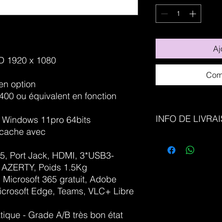
Aj
HD 1920 x 1080
Com
en option
400 ou équivalent en fonction
INFO DE LIVRA
 - Windows 11pro 64bits
(cache avec
Gratuite Via Bpost
45, Port Jack, HDMI, 3*USB3-
r AZERTY, Poids 1.5Kg
: Microsoft 365 gratuit, Adobe
crosoft Edge, Teams, VLC+ Libre
ique - Grade A/B très bon état