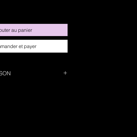
outer au panier
mander et payer
ISON