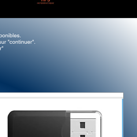
ponibles.
ur "continuer".
r"