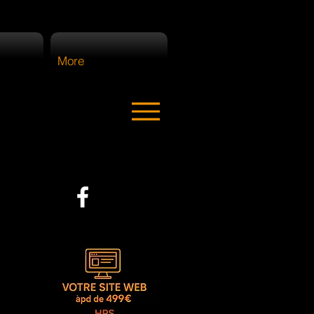
More
ter