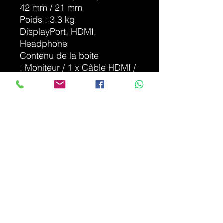
42 mm / 21 mm
Poids : 3.3 kg
DisplayPort, HDMI,
Headphone
Contenu de la boite
: Moniteur / 1 x Câble HDMI /
Câble d'alimentation / Manuel
Classe E 18W
Photo non contractuelle en
fonction stock
DÉTAILS D'ARTICLE
Article Neuf - garantie légale
INFO DE LIVRAISON