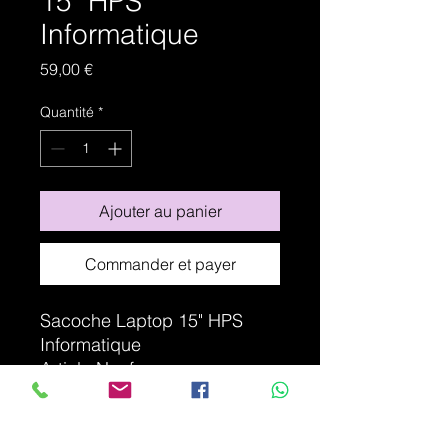
15" HPS
Informatique
Prix
59,00 €
Quantité
*
Ajouter au panier
Commander et payer
Sacoche Laptop 15" HPS
Informatique
Article Neuf
Contactez-nous si vous
désirez aussi votre sachoche