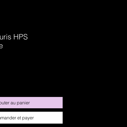
ouris HPS
e
outer au panier
mander et payer