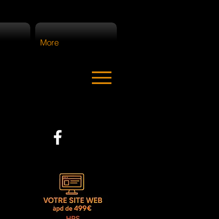
More
ter