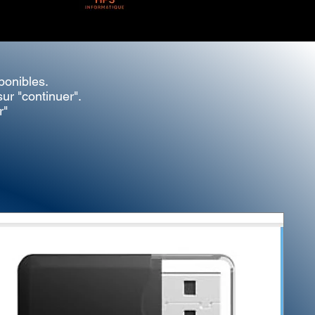
ponibles.
ur "continuer".
r"