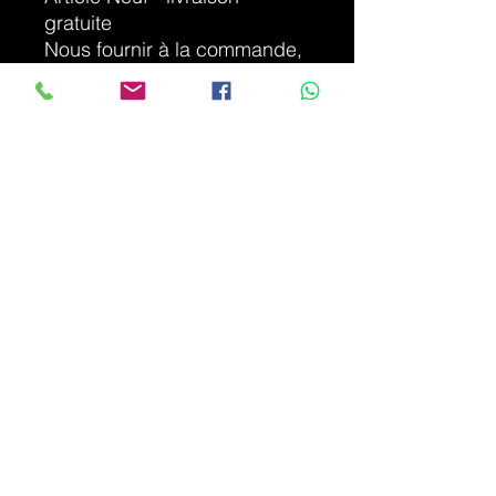
gratuite
Nous fournir à la commande,
vos coordonnées complète et
logo que vous souhaitez y
faire apparaître, vous
recevrez un bon à tirer de
confirmation par email
Contactez-nous si vous
désirez votre tapis de souris
à votre image - sur devis
photo non contractuelle
info.hps.informatique@gmail.com