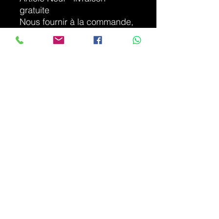
gratuite
Nous fournir à la commande,
vos coordonnées complète et
logo que vous souhaitez y
faire apparaître, vous
recevrez un bon à tirer de
confirmation par email
Contactez-nous si vous
désirez votre tapis de souris
à votre image - sur devis
photo non contractuelle
info.hps.informatique@gmail.com