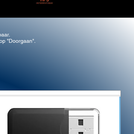
baar.
 op "Doorgaan".