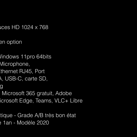
ouces HD 1024 x 768
en option
 Windows 11pro 64bits
 Microphone,
Ethernet RJ45, Port
, USB-C, carte SD,
Kg
: Microsoft 365 gratuit, Adobe
crosoft Edge, Teams, VLC+ Libre
ique - Grade A/B très bon état
ie 1an - Modèle 2020