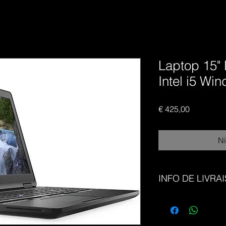
Laptop 15" 
Intel i5 Wi
Prijs
€ 425,00
Ni
INFO DE LIVRA
Gratuite Via Bpost