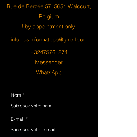
Rue de Berzée 57, 5651 Walcourt,
Belgium
! by appointment only!
info.hps.informatique@gmail.com
+32475761874
Messenger
WhatsApp
Nom
E-mail