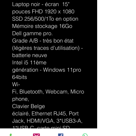
Laptop noir - écran 15"
pouces FHD 1920 x 1080
SSD 256/500/1To en option
Mémoire stockage 16Go
Dell gamme pro.
Grade A/B - très bon état
(légères traces d'utilisation) -
batterie neuve
Intel i5 11ème
génération - Windows 11pro
64bits
Wi-
Fi, Bluetooth, Webcam, Micro
phone,
Clavier Belge
éclairé, Ethernet RJ45, Port
Jack, HDMI/VGA, 3*USB3-A,
1*USB-C, carte mini SD,
clavier AZERTY, Poids 1.9Kg