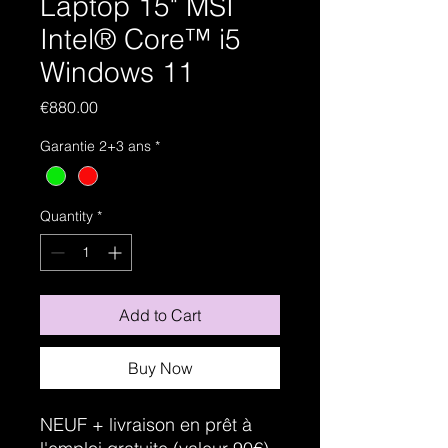
Laptop 15" MSI
Intel® Core™ i5
Windows 11
Price
€880.00
Garantie 2+3 ans
*
Quantity
*
Add to Cart
Buy Now
NEUF + livraison en prêt à