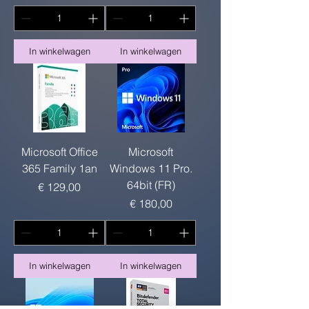
In winkelwagen
In winkelwagen
Microsoft Office
Microsoft
365 Family 1an
Windows 11 Pro.
64bit (FR)
Prijs
€ 129,00
Prijs
€ 180,00
In winkelwagen
In winkelwagen