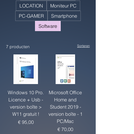
LOCATION
Moniteur PC
PC-GAMER
Smartphone
Software
Sorteren
7 producten
Windows 10 Pro.
Microsoft Office
Licence + Usb -
Home and
version boîte >
Student 2019 -
W11 gratuit !
version boîte - 1
PC/Mac
Prijs
€ 95,00
Prijs
€ 70,00