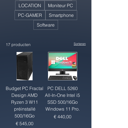
LOCATION
Moniteur PC
PC-GAMER
Smartphone
Software
Sorteren
17 producten
Budget PC Fractal
PC DELL 5260
Design AMD
All-In-One Intel i5
Ryzen 3 W11
SSD 500/16Go
préinstallé
Windows 11 Pro.
500/16Go
Prijs
€ 440,00
Prijs
€ 545,00