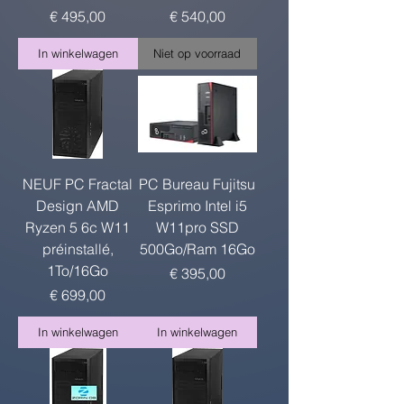
Prijs
Prijs
€ 495,00
€ 540,00
In winkelwagen
Niet op voorraad
NEUF PC Fractal
PC Bureau Fujitsu
Design AMD
Esprimo Intel i5
Ryzen 5 6c W11
W11pro SSD
préinstallé,
500Go/Ram 16Go
1To/16Go
Prijs
€ 395,00
Prijs
€ 699,00
In winkelwagen
In winkelwagen