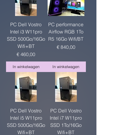
PC Dell Vostro
PC performance
Intel i3 W11pro
Airflow RGB 1To
SSD 500Go/16Go
R5 16Go Wifi/BT
Wifi+BT
Prijs
€ 840,00
Prijs
€ 460,00
In winkelwagen
In winkelwagen
PC Dell Vostro
PC Dell Vostro
Intel i5 W11pro
Intel i7 W11pro
SSD 500Go/16Go
SSD 1To/16Go
Wifi+BT
Wifi+BT