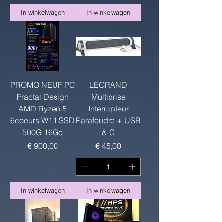
In winkelwagen
In winkelwagen
PROMO NEUF PC
LEGRAND
Fractal Design
Multiprise
AMD Ryzen 5
Interrupteur
6coeurs W11 SSD
Parafoudre + USB
500G 16Go
& C
Prijs
Prijs
€ 900,00
€ 45,00
In winkelwagen
In winkelwagen