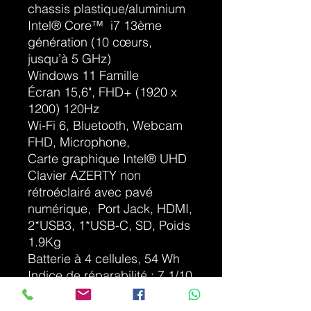
chassis plastique/aluminium
Intel® Core™ i7 13ème
génération (10 cœurs,
jusqu’à 5 GHz)
Windows 11 Famille
Écran 15,6", FHD+ (1920 x
1200) 120Hz
Wi-Fi 6, Bluetooth, Webcam
FHD, Microphone,
Carte graphique Intel® UHD
Clavier AZERTY non
rétroéclairé avec pavé
numérique, Port Jack, HDMI,
2*USB3, 1*USB-C, SD, Poids
1.9Kg
Batterie à 4 cellules, 54 Wh
Indice de réparabilité : 7.1/10
Logiciels compris installés :
Microsoft 365 gratuit, Adobe