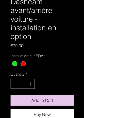
Dashcam
avant/arrière
voiture -
installation en
option
Price
€79.00
Installation sur RDV
*
Quantity
*
Add to Cart
Buy Now