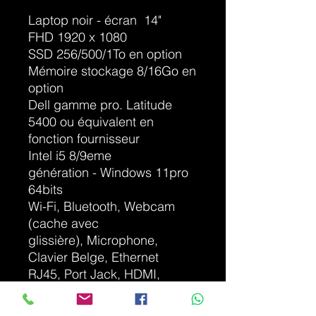
Laptop noir - écran 14"
FHD 1920 x 1080
SSD 256/500/1To en option
Mémoire stockage 8/16Go en
option
Dell gamme pro. Latitude
5400 ou équivalent en
fonction fournisseur
Intel i5 8/9eme
génération - Windows 11pro
64bits
Wi-Fi, Bluetooth, Webcam
(cache avec
glissière), Microphone,
Clavier Belge, Ethernet
RJ45, Port Jack, HDMI,
3*USB3-A, USB-C, microSD,
clavier AZERTY, Poids 1.5Kg