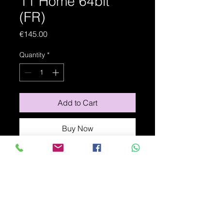
11 Home 64bit
(FR)
Price
€145.00
Quantity
*
Add to Cart
Buy Now
Logiciel Microsoft
Windows
11 Famille
(OEM, français) 64
bits
Code produit : 1798468
1 utilisateur