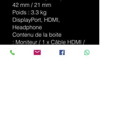
42 mm / 21 mm
Poids : 3.3 kg
DisplayPort, HDMI,
Headphone
Contenu de la boite
: Moniteur / 1 x Câble HDMI /
Câble d'alimentation / Manuel
Classe E 18W
Photo non contractuelle en
fonction stock
DÉTAILS D'ARTICLE
Article Neuf - garantie légale
INFO DE LIVRAISON