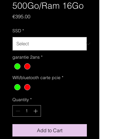
500Go/Ram 16Go
Price
€395.00
SSD
*
garantie 2ans
*
Wifi/bluetooth carte pcie
*
Quantity
*
Add to Cart