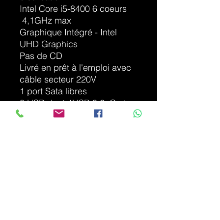
Intel Core i5-8400 6 coeurs
4,1GHz max
Graphique Intégré - Intel
UHD Graphics
Pas de CD
Livré en prêt à l'emploi avec
câble secteur 220V
1 port Sata libres
8 USB dont 4USB 3.2, Carte
son, RJ45 Ethernet,
2*Displayport, DVI
Logiciels compris installés :
Microsoft 365 gratuit, Adobe
Reader, Google Chrome,
Microsoft Edge, Teams, VLC+
Libre Office),...
Options sur demande :