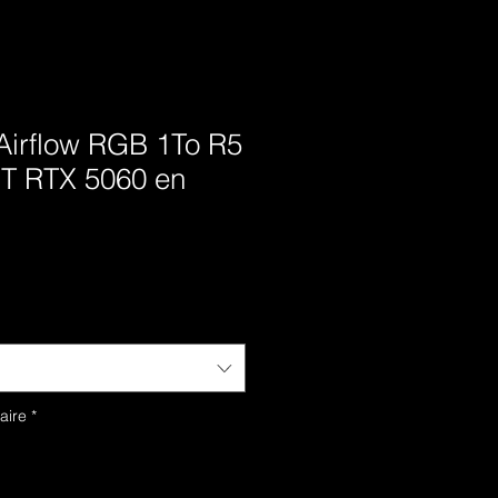
irflow RGB 1To R5
BT RTX 5060 en
aire
*