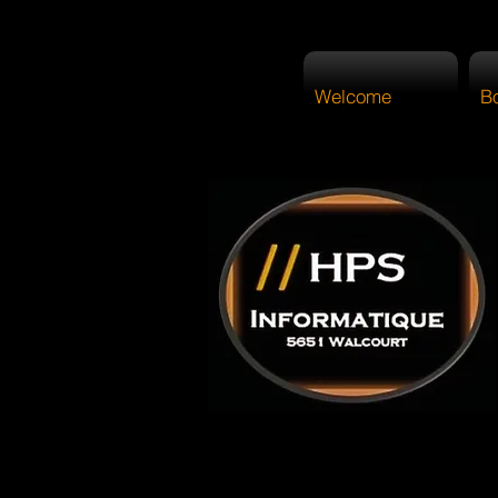
Welcome
B