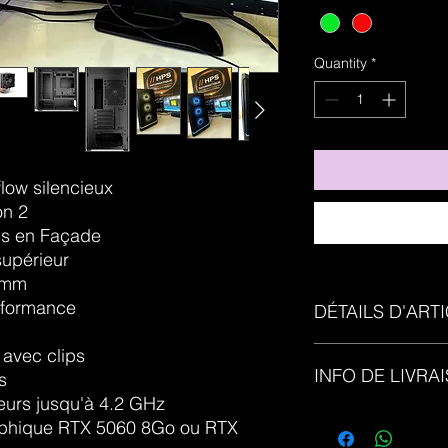
Quantity
*
ow silencieux
on 2
s en Façade
supérieur
6 mm
rformance
DÉTAILS D'ART
Article Neuf - garant
 avec clips
INFO DE LIVRA
Garantie 3ans en opt
s
Photo non contractue
urs jusqu'à 4.2 GHz
Condition de livrais
raphique RTX 5060 8Go ou RTX
avec suivi et assur