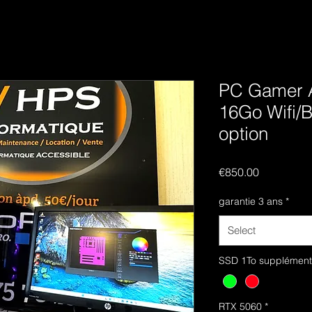
PC Gamer A
16Go Wifi/
option
Price
€850.00
garantie 3 ans
*
Select
SSD 1To supplément
RTX 5060
*