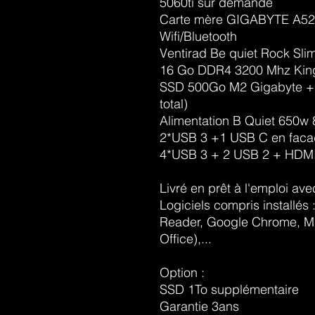
5060ti sur demande
Carte mère GIGABYTE A5
Wifi/Bluetooth
Ventirad Be quiet Rock Sli
16 Go DDR4 3200 Mhz Kin
SSD 500Go M2 Gigabyte + 
total)
Alimentation B Quiet 650w
2*USB 3 +1 USB C en fac
4*USB 3 + 2 USB 2 + HDMI, 
Livré en prêt à l'emploi ave
Logiciels compris installés 
Reader, Google Chrome, Mi
Office),...
Option :
SSD 1To supplémentaire
Garantie 3ans