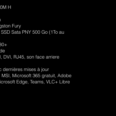
20M H
m
gston Fury
SSD Sata PNY 500 Go (1To au
 80+
ade
DVI, RJ45, son face arriere
c dernières mises à jour
: MSI, Microsoft 365 gratuit, Adobe
crosoft Edge, Teams, VLC+ Libre