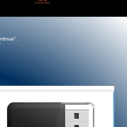
.
ontinue".
”