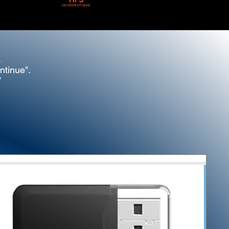
.
ontinue".
”