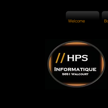
Welcome
B