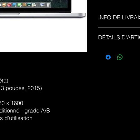
INFO DE LIVRA
Livraison gratuite B
DÉTAILS D'ART
Garantie 6mois - Mo
état
13 pouces, 2015)
560 x 1600
itionné - grade A/B
 d'utilisation