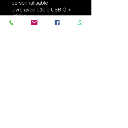
personnalisable
Livré avec câble USB C >
USB A et mini tournevis
Ouverture facile si vous
souhaitez remplacer le SSD
par un plus grand stockage
DÉTAILS D'ARTICLE
Article Neuf - garantie légale
INFO DE LIVRAISON
Condition de livraison. BPOST ou
Mondial Relay
info.hps.informatique@gmail.com