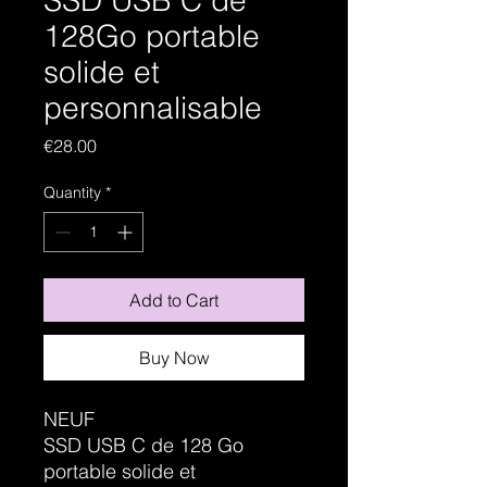
SSD USB C de
128Go portable
solide et
personnalisable
Price
€28.00
Quantity
*
Add to Cart
Buy Now
NEUF
SSD USB C de 128 Go
portable solide et