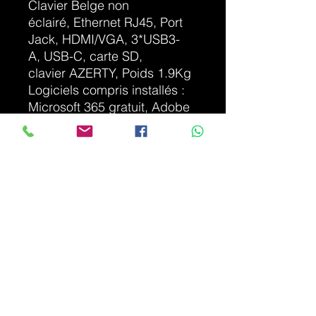
Clavier Belge non
éclairé, Ethernet RJ45, Port
Jack, HDMI/VGA, 3*USB3-
A, USB-C, carte SD,
clavier AZERTY, Poids 1.9Kg
Logiciels compris installés :
Microsoft 365 gratuit, Adobe
Reader, Google Chrome,
Microsoft Edge, Teams, VLC+
Libre Office
Reconditionné HPS
Informatique - Grade A/B très
bon état
Chargeur original - Garantie
1an - Modèle 2020
Photo non contractuelle
INFO DE LIVRAISON